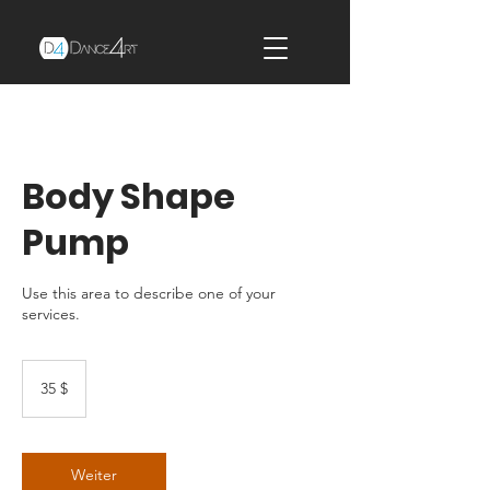
Body Shape
Pump
Use this area to describe one of your
services.
35
US-
35 $
Dollar
Weiter